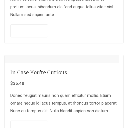
pretium lacus, bibendum eleifend augue tellus vitae nisl.
Nullam sed sapien ante.
Add to cart
In Case You’re Curious
$
35.40
Donec feugiat mauris non quam efficitur mollis. Etiam
ornare neque id lacus tempus, at rhoncus tortor placerat.
Nunc eu tempus elit. Nulla blandit sapien non dictum
dictum.
Add to cart