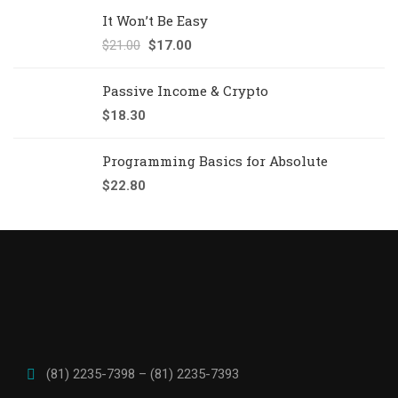
It Won’t Be Easy
$
21.00
$
17.00
↓ 19%
Passive Income & Crypto
$
18.30
Programming Basics for Absolute
$
22.80
(81) 2235-7398 – (81) 2235-7393