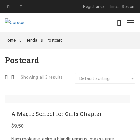
Registrarse
Iniciar Sesión
Home
Tienda
Postcard
Postcard
Showing all 3 results
A Magic School for Girls Chapter
$
9.50
Nam molestie, enim a blandit tempus, massa ante