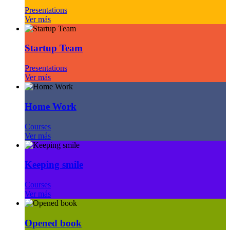
Presentations
Ver más
Startup Team
Presentations
Ver más
Home Work
Courses
Ver más
Keeping smile
Courses
Ver más
Opened book