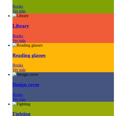
Books
Ver más
Library
Books
Ver más
Reading glasses
Books
Ver más
Design cover
Books
Ver más
Fighting