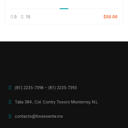
0
10
$50.00
(81) 2235-7398 – (81) 2235-7393
Talia 384 , Col. Contry Tesoro Monterrey, N.L.
contacto@tresesenta.mx