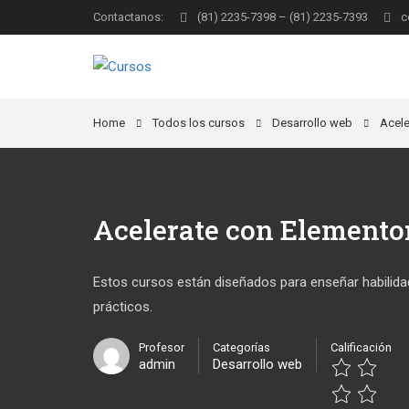
Contactanos:
(81) 2235-7398 – (81) 2235-7393
c
Home
Todos los cursos
Desarrollo web
Acele
Acelerate con Elemento
Estos cursos están diseñados para enseñar habilidad
prácticos.
Profesor
Categorías
Calificación
admin
Desarrollo web