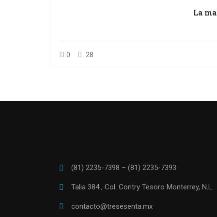
La ma
0
28
(81) 2235-7398 – (81) 2235-7393
Talia 384 , Col. Contry Tesoro Monterrey, N.L.
contacto@tresesenta.mx